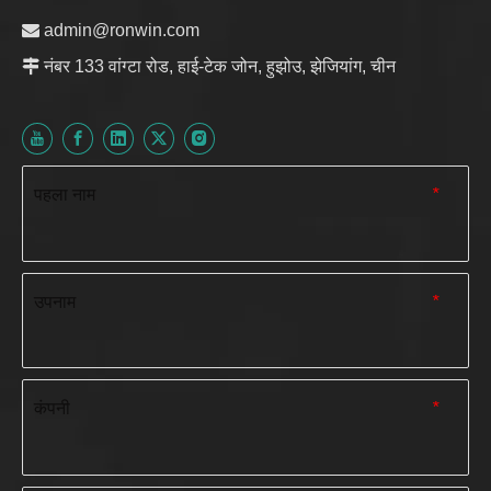

admin@ronwin.com

नंबर 133 वांग्टा रोड, हाई-टेक जोन, हुझोउ, झेजियांग, चीन
पहला नाम
*
उपनाम
*
कंपनी
*