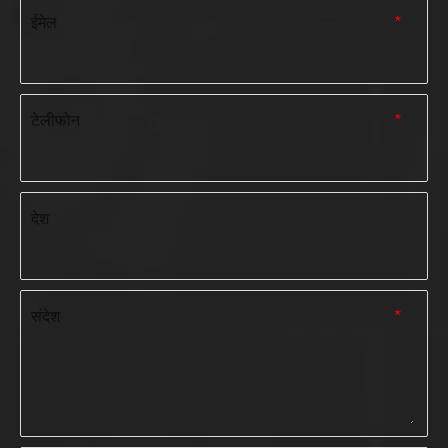
ईमेल
*
टेलीफोन
*
देश
संदेश
*