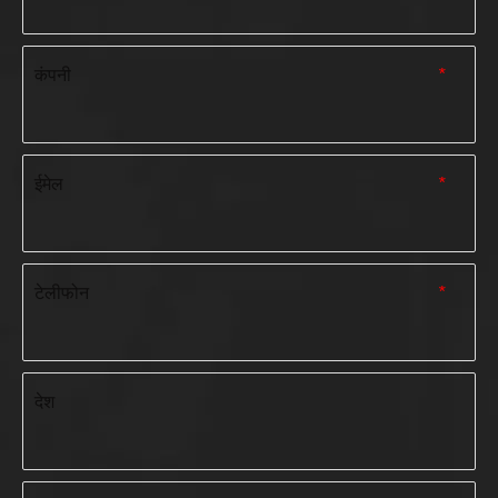
कंपनी
*
ईमेल
*
टेलीफोन
*
देश