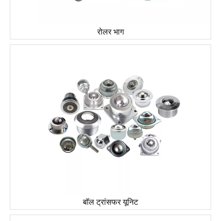
रोलर भाग
बॉल ट्रांसफर यूनिट