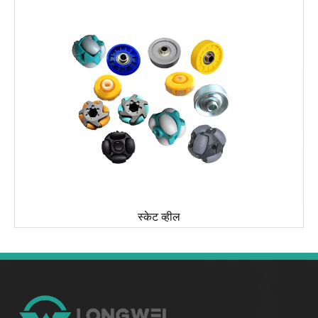
स्केट व्हील