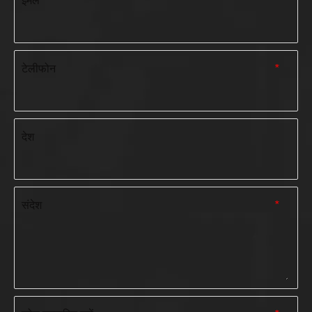
ईमेल
*
टेलीफोन
*
देश
संदेश
*