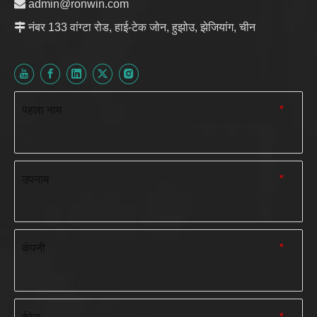

admin@ronwin.com

नंबर 133 वांग्टा रोड, हाई-टेक जोन, हुझोउ, झेजियांग, चीन
पहला नाम
*
उपनाम
*
कंपनी
*