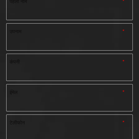
पहला नाम
*
उपनाम
*
कंपनी
*
ईमेल
*
टेलीफोन
*