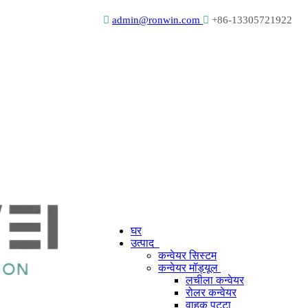

admin@ronwin.com

+86-13305721922
घर
उत्पाद
कन्वेयर सिस्टम
कन्वेयर मॉड्यूल
लचीला कन्वेयर
रोलर कन्वेयर
वाहक पट्टा