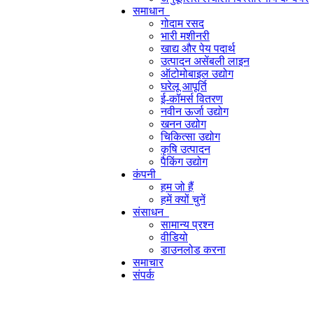
समाधान
गोदाम रसद
भारी मशीनरी
खाद्य और पेय पदार्थ
उत्पादन असेंबली लाइन
ऑटोमोबाइल उद्योग
घरेलू आपूर्ति
ई-कॉमर्स वितरण
नवीन ऊर्जा उद्योग
खनन उद्योग
चिकित्सा उद्योग
कृषि उत्पादन
पैकिंग उद्योग
कंपनी
हम जो हैं
हमें क्यों चुनें
संसाधन
सामान्य प्रश्न
वीडियो
डाउनलोड करना
समाचार
संपर्क