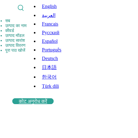
English
العربية
सब
Français
उत्पाद का नाम
कीवर्ड
Pусский
उत्पाद मॉडल
उत्पाद सारांश
Español
उत्पाद विवरण
Português
पूरा पाठ खोजें
Deutsch
日本語
한국어
Türk dili
कोट अनुरोध करें