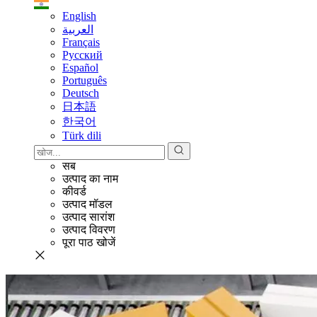
English
العربية
Français
Pусский
Español
Português
Deutsch
日本語
한국어
Türk dili
सब
उत्पाद का नाम
कीवर्ड
उत्पाद मॉडल
उत्पाद सारांश
उत्पाद विवरण
पूरा पाठ खोजें