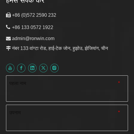
हमसे संपर्क करें

+86 (0)572 2590 232

+86 133 0572 1922

admin@ronwin.com

नंबर 133 वांग्टा रोड, हाई-टेक जोन, हुझोउ, झेजियांग, चीन
पहला नाम
*
उपनाम
*