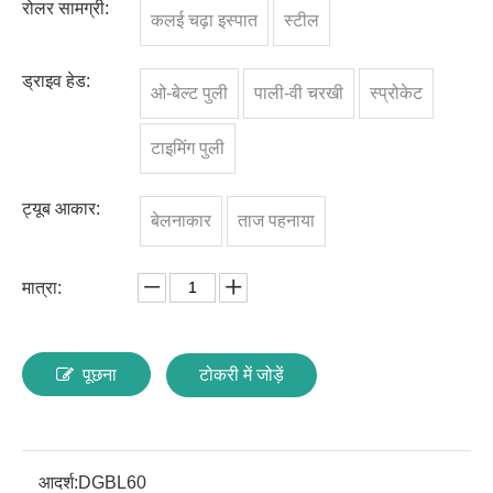
रोलर सामग्री:
कलई चढ़ा इस्पात
स्टील
ड्राइव हेड:
ओ-बेल्ट पुली
पाली-वी चरखी
स्प्रोकेट
टाइमिंग पुली
ट्यूब आकार:
बेलनाकार
ताज पहनाया
मात्रा:
पूछना
टोकरी में जोड़ें
आदर्श:
DGBL60