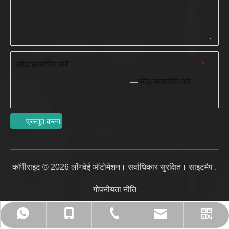
कोड सत्यापित करें
*
प्रस्तुत करना
कॉपीराइट ©
2026
लोंगवेई ऑटोमेशन। सर्वाधिकार सुरक्षित।
साइटमैप
.
गोपनीयता नीति
admin@ronwin.com
+86-0572-2590232
+86-13305721922
13305721922
WhatsApp