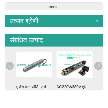
आगामी:
उत्पाद श्रेणी
संबंधित उत्पाद
क्रॉस बेल्ट सॉर्टिंग ट्रॉली के लिए DGDD50-428L DC मोटर रोलर
AC220V/380V एसिंक्रोनस गियर रिडक्शन मोटर चालित रोलर
क्रॉस-बेल्ट सॉर्टर फीडिंग कन्वेयर के लिए DGDD67-R DC मोटर रोलर